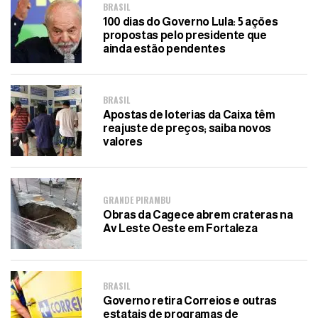
BRASIL
100 dias do Governo Lula: 5 ações
propostas pelo presidente que
ainda estão pendentes
BRASIL
Apostas de loterias da Caixa têm
reajuste de preços; saiba novos
valores
GRANDE PIRAMBU
Obras da Cagece abrem crateras na
Av Leste Oeste em Fortaleza
BRASIL
Governo retira Correios e outras
estatais de programas de