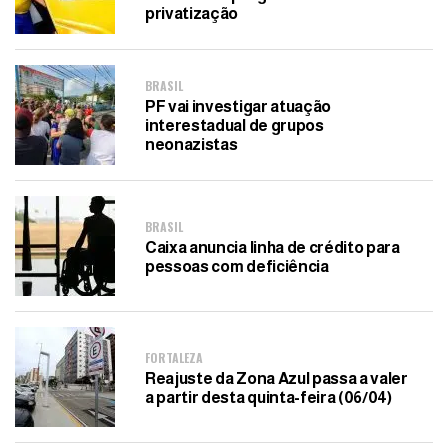
privatização
BRASIL
PF vai investigar atuação
interestadual de grupos
neonazistas
BRASIL
Caixa anuncia linha de crédito para
pessoas com deficiência
FORTALEZA
Reajuste da Zona Azul passa a valer
a partir desta quinta-feira (06/04)