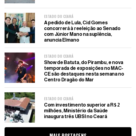
ESTADO DO CEARÁ
A pedido de Lula, Cid Gomes
concorrerá à reeleição ao Senado
com Júnior Mano na suplência,
anuncia Elmano
ESTADO DO CEARÁ
Show de Batuta, do Pirambu, e nova
temporada de exposições no MAC-
CE são destaques nesta semana no
Centro Dragão do Mar
ESTADO DO CEARÁ
Com investimento superior a R$ 2
milhões, Ministério da Saúde
inaugura três UBSI no Ceará
MAIS POSTAGENS