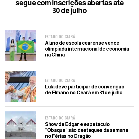
segue com inscrições abertas até
30 de julho
ESTADO DO CEARÁ
Aluno de escola cearense vence
olimpíada internacional de economia
na China
ESTADO DO CEARÁ
Lula deve participar de convenção
de Elmano no Ceará em 31 de julho
ESTADO DO CEARÁ
Show de Edgar e espetáculo
“Obaque” são destaques da semana
no Férias no Dragão