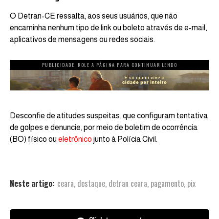
O Detran-CE ressalta, aos seus usuários, que não
encaminha nenhum tipo de link ou boleto através de e-mail,
aplicativos de mensagens ou redes sociais.
PUBLICIDADE. ROLE A PÁGINA PARA CONTINUAR LENDO
Desconfie de atitudes suspeitas, que configuram tentativa
de golpes e denuncie, por meio de boletim de ocorrência
(BO) físico ou
eletrônico
junto à Polícia Civil.
Neste artigo:
ceara
,
destaque
,
detran ceara
,
pagamento
,
pix