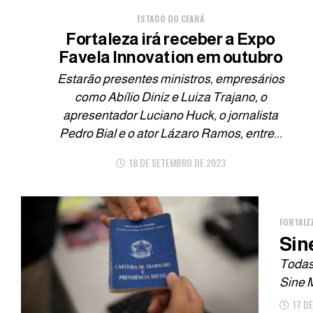
ESTADO DO CEARÁ
Fortaleza irá receber a Expo
Favela Innovation em outubro
Estarão presentes ministros, empresários
como Abílio Diniz e Luiza Trajano, o
apresentador Luciano Huck, o jornalista
Pedro Bial e o ator Lázaro Ramos, entre...
18 DE SETEMBRO DE 2023
FORTALE
Sin
Todas
Sine M
17 D