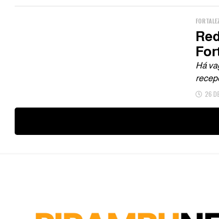
FORTALE
Red
For
Há vag
recep
26 D