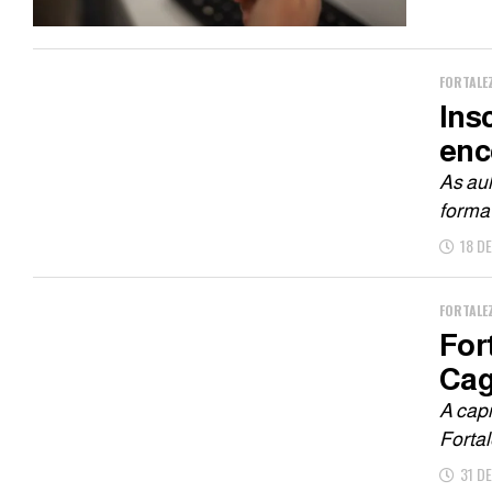
FORTALE
Ins
enc
As aul
forma 
18 D
FORTALE
For
Ca
A cap
Fortal
31 D