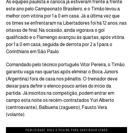
As equipes paulista e carioca já estiveram frente a frente
este ano pelo Campeonato Brasileiro, e o Timão levou a
melhor com vitória por 1 a 0 em casa. Já a última vez que
os times se enfrentaram na Libertadores foi há 12 anos, nas
oitavas de final. Na ocasião, ainda vigorava o gol
qualificado e o Flamengo avançou às quartas, após vitória
por 1 a 0 em casa, seguida de derrota por 2 a 1 para o
Corinthians em São Paulo.
Comandado pelo técnico português Vitor Pereira, o Timão
garantiu vaga nas quartas após eliminar o Boca Juniors
(Argentina) fora de casa nos pênaltis. O treinador deve
deixar para definir o elenco pouco antes do início da
partida. Já inscritos na competição, podem entrar em
campo esta noite os recém-contratados Yuri Alberto
(centroavante), Balbuena (zagueiro), Fausto Vera
(volante).
PUBLICIDADE. ROLE A PÁGINA PARA CONTINUAR LENDO