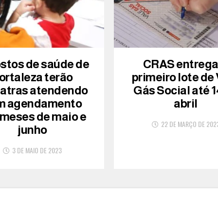
ostos de saúde de
CRAS entreg
ortaleza terão
primeiro lote de
iatras atendendo
Gás Social até 1
m agendamento
abril
 meses de maio e
22 DE MARÇO DE 202
junho
3 DE MAIO DE 2023