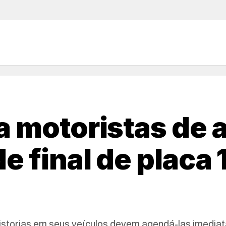
 motoristas de a
e final de placa 
istorias em seus veículos devem agendá-las imediat