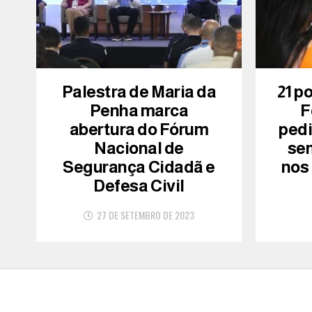
Palestra de Maria da
21 p
Penha marca
F
abertura do Fórum
ped
Nacional de
se
Segurança Cidadã e
nos
Defesa Civil
27 DE SETEMBRO DE 2023