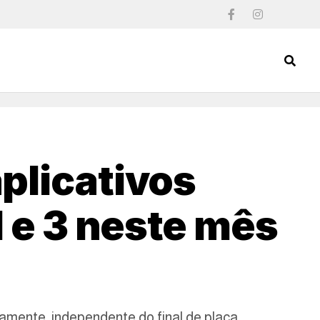
plicativos
1 e 3 neste mês
amente, independente do final de placa