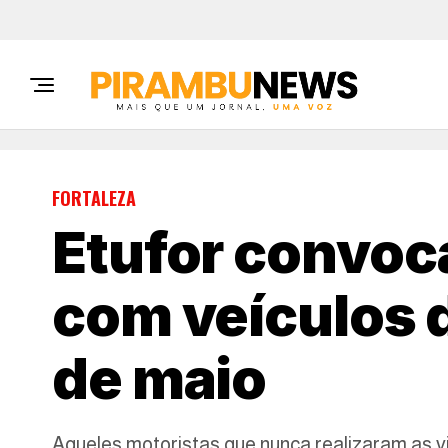
FORTALEZA
Etufor convoca
com veículos d
de maio
Aqueles motoristas que nunca realizaram as v