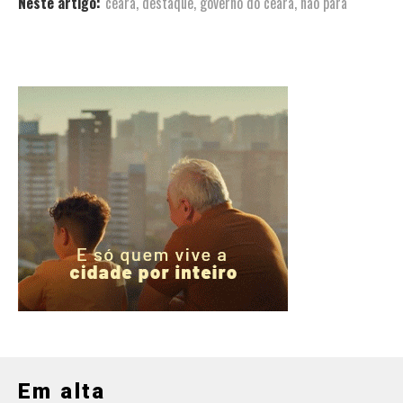
Neste artigo:
ceara
,
destaque
,
governo do ceara
,
não para
Em alta