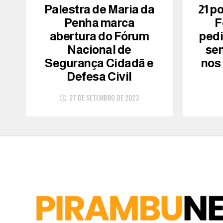
Palestra de Maria da
21 p
Penha marca
F
abertura do Fórum
ped
Nacional de
se
Segurança Cidadã e
nos
Defesa Civil
27 DE SETEMBRO DE 2023