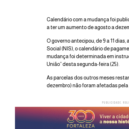
Calendário com a mudança foi publica
a ter um aumento de agosto a deze
O governo antecipou, de 9 a 11 dias,
Social (NIS), o calendário de pagame
mudança foi determinada em instruçã
União” desta segunda-feira (25).
As parcelas dos outros meses resta
dezembro) não foram afetadas pel
PUBLICIDADE. ROL