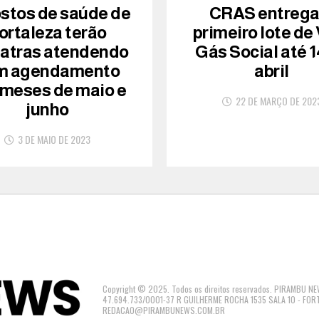
ostos de saúde de
CRAS entreg
ortaleza terão
primeiro lote de
iatras atendendo
Gás Social até 1
m agendamento
abril
 meses de maio e
22 DE MARÇO DE 202
junho
3 DE MAIO DE 2023
Copyright © 2025. Todos os direitos reservados. PIRAMBU
47.694.733/0001-37 R GUILHERME ROCHA 1535 SALA 10 - FOR
REDACAO@PIRAMBUNEWS.COM.BR