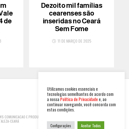
am
Dezoito mil famílias
 Vale
cearenses são
4 de
inseridas no Ceará
Sem Fome
3
11 DE MARÇO DE 2025
Utilizamos cookies essenciais e
tecnologias semelhantes de acordo com
a nossa
Política de Privacidade
e, ao
continuar navegando, você concorda com
estas condições.
 NEWS COMUNICACAO E PRODUTOS LTDA | CNPJ:
TALEZA-CEARÁ
Configurações
Aceitar Todos