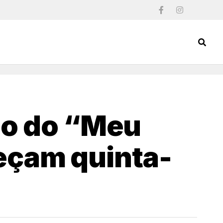
ão do “Meu
eçam quinta-