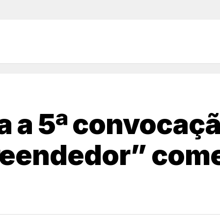
ra a 5ª convocaç
reendedor” com