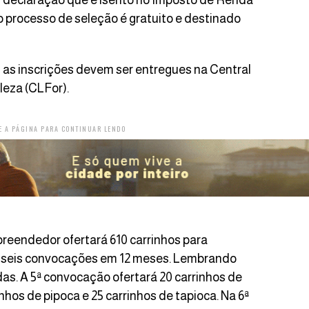
u declaração que é isento no Imposto de Renda
 processo de seleção é gratuito e destinado
 as inscrições devem ser entregues na Central
leza (CLFor).
E A PÁGINA PARA CONTINUAR LENDO
preendedor ofertará 610 carrinhos para
e seis convocações em 12 meses. Lembrando
radas. A 5ª convocação ofertará 20 carrinhos de
inhos de pipoca e 25 carrinhos de tapioca. Na 6ª