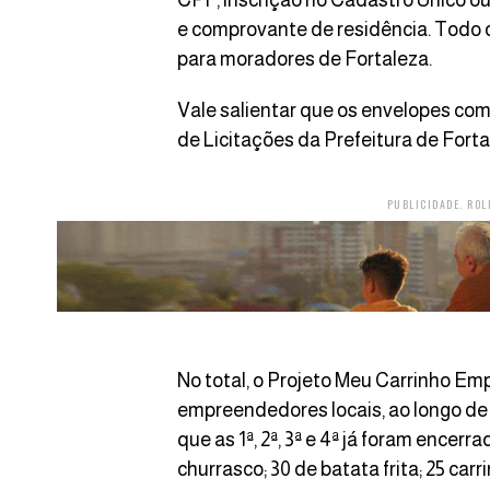
CPF, inscrição no Cadastro Único o
e comprovante de residência. Todo o
para moradores de Fortaleza.
Vale salientar que os envelopes com
de Licitações da Prefeitura de Forta
PUBLICIDADE. ROL
No total, o Projeto Meu Carrinho Em
empreendedores locais, ao longo d
que as 1ª, 2ª, 3ª e 4ª já foram encer
churrasco; 30 de batata frita; 25 carr