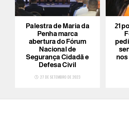
Palestra de Maria da
21 p
Penha marca
F
abertura do Fórum
ped
Nacional de
se
Segurança Cidadã e
nos
Defesa Civil
27 DE SETEMBRO DE 2023