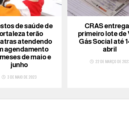
ostos de saúde de
CRAS entreg
ortaleza terão
primeiro lote de
iatras atendendo
Gás Social até 1
m agendamento
abril
 meses de maio e
22 DE MARÇO DE 202
junho
3 DE MAIO DE 2023