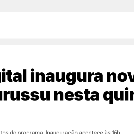
tal inaugura nov
russu nesta quin
ntos do programa. Inauguração acontece às 16h