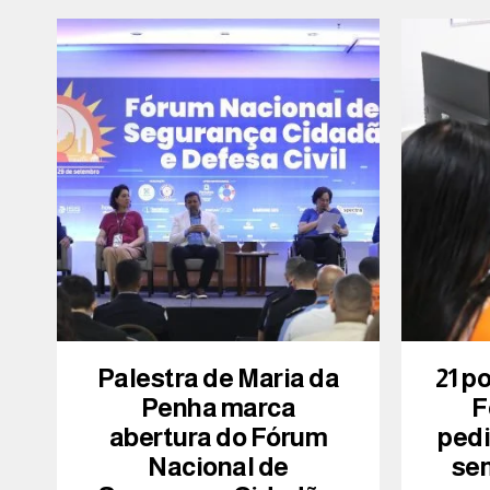
Palestra de Maria da
21 p
Penha marca
F
abertura do Fórum
ped
Nacional de
se