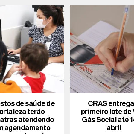
ostos de saúde de
CRAS entreg
ortaleza terão
primeiro lote de
iatras atendendo
Gás Social até 1
m agendamento
abril