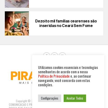
Dezoito mil famílias cearenses são
inseridas no Ceará Sem Fome
Utilizamos cookies essenciais e tecnologias
semelhantes de acordo com a nossa
Política de Privacidade
e, ao continuar
navegando, você concorda com estas
condições.
Configurações
Aceitar Todos
Copyright © 2025. Todos os direitos reservados. PIRAMBU NEWS
COMUNICACAO E PRODUTOS LTDA | CNPJ: 47.694.733/0001-37 R GUILHERME