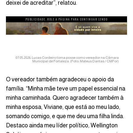
deixei de acreditar”, relatou.
PUBLICIDADE. ROLE A PÁGINA PARA CONTINUAR LENDO
07.05.2026: Lucas Cordeiro toma posse como vereador na Câmara
Municipal de Fortaleza. (Foto: Mateus Dantas / CMFor)
O vereador também agradeceu o apoio da
família. “Minha mãe teve um papel essencial na
minha caminhada. Quero agradecer também à
minha esposa, Viviane, que está ao meu lado,
somando comigo, e que me deu uma filha linda.
Destaco ainda meu líder político, Wellington