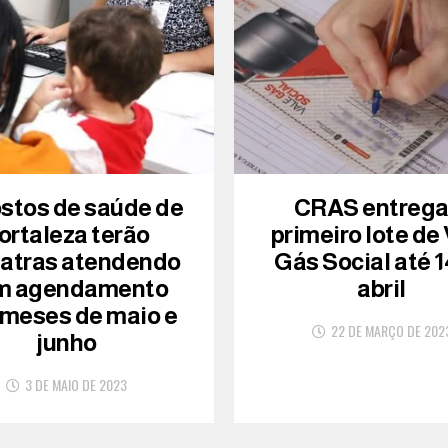
ostos de saúde de
CRAS entreg
ortaleza terão
primeiro lote de
iatras atendendo
Gás Social até 1
m agendamento
abril
 meses de maio e
22 DE MARÇO DE 202
junho
3 DE MAIO DE 2023