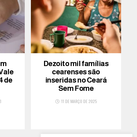
am
Dezoito mil famílias
 Vale
cearenses são
4 de
inseridas no Ceará
Sem Fome
3
11 DE MARÇO DE 2025