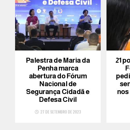
Palestra de Maria da
21 p
Penha marca
F
abertura do Fórum
ped
Nacional de
se
Segurança Cidadã e
nos
Defesa Civil
27 DE SETEMBRO DE 2023