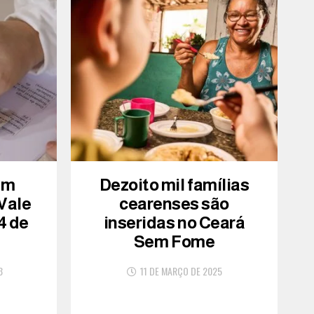
am
Dezoito mil famílias
 Vale
cearenses são
4 de
inseridas no Ceará
Sem Fome
3
11 DE MARÇO DE 2025