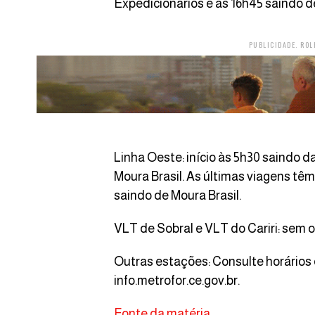
Expedicionários e às 16h45 saindo d
PUBLICIDADE. ROL
Linha Oeste: início às 5h30 saindo 
Moura Brasil. As últimas viagens têm
saindo de Moura Brasil.
VLT de Sobral e VLT do Cariri: sem 
Outras estações: Consulte horário
info.metrofor.ce.gov.br.
Fonte da matéria