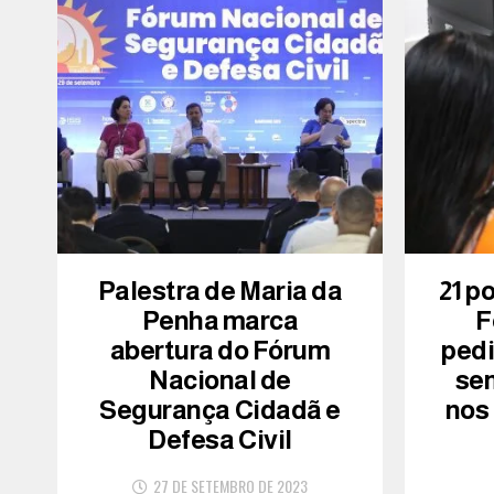
Palestra de Maria da
21 p
Penha marca
F
abertura do Fórum
ped
Nacional de
se
Segurança Cidadã e
nos
Defesa Civil
27 DE SETEMBRO DE 2023