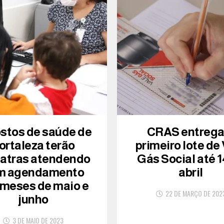
ostos de saúde de
CRAS entreg
ortaleza terão
primeiro lote de
iatras atendendo
Gás Social até 1
m agendamento
abril
 meses de maio e
22 DE MARÇO DE 202
junho
3 DE MAIO DE 2023