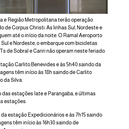
a e Região Metropolitana terão operação
ado de Corpus Christi. As linhas Sul, Nordeste e
guem até o início da noite. O Ramal Aeroporto
as Sul e Nordeste, o embarque com bicicletas
LTs de Sobral e Cariri não operam neste feriado.
estação Carlito Benevides e às 5h40 saindo da
iagens têm início às 18h saindo de Carlito
 da Silva.
o das estações Iate e Parangaba, e últimas
s estações.
o da estação Expedicionários e às 7h15 saindo
agens têm início às 16h30 saindo de