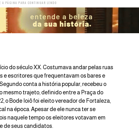
E A PÁGINA PARA CONTINUAR LENDO
nício do século XX. Costumava andar pelas ruas
 e escritores que frequentavam os bares e
 Segundo conta a história popular, recebeu o
o mesmo trajeto, definido entre a Praça do
2, o Bode Ioiô foi eleito vereador de Fortaleza,
cal na época. Apesar de ele nunca ter se
pois naquele tempo os eleitores votavam em
e de seus candidatos.