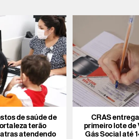
ostos de saúde de
CRAS entreg
ortaleza terão
primeiro lote de
iatras atendendo
Gás Social até 1