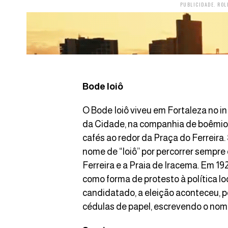
PUBLICIDADE. ROL
Bode Ioiô
O Bode Ioiô viveu em Fortaleza no i
da Cidade, na companhia de boêmios
cafés ao redor da Praça do Ferreira.
nome de “Ioiô” por percorrer sempre 
Ferreira e a Praia de Iracema. Em 192
como forma de protesto à política lo
candidatado, a eleição aconteceu, 
cédulas de papel, escrevendo o nom