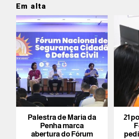
Em alta
Palestra de Maria da
21 p
Penha marca
F
abertura do Fórum
ped