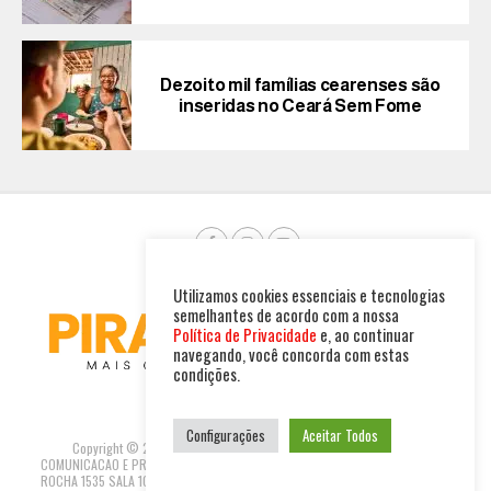
Dezoito mil famílias cearenses são
inseridas no Ceará Sem Fome
Utilizamos cookies essenciais e tecnologias
semelhantes de acordo com a nossa
Política de Privacidade
e, ao continuar
navegando, você concorda com estas
condições.
Configurações
Aceitar Todos
Copyright © 2025. Todos os direitos reservados. PIRAMBU NEWS
COMUNICACAO E PRODUTOS LTDA | CNPJ: 47.694.733/0001-37 R GUILHERME
ROCHA 1535 SALA 10 - FORTALEZA-CEARÁ REDACAO@PIRAMBUNEWS.COM.BR