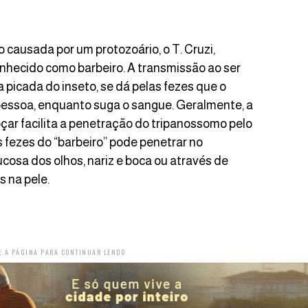
causada por um protozoário, o T. Cruzi,
onhecido como barbeiro. A transmissão ao ser
picada do inseto, se dá pelas fezes que o
 pessoa, enquanto suga o sangue. Geralmente, a
oçar facilita a penetração do tripanossomo pelo
as fezes do “barbeiro” pode penetrar no
sa dos olhos, nariz e boca ou através de
s na pele.
E A PÁGINA PARA CONTINUAR LENDO