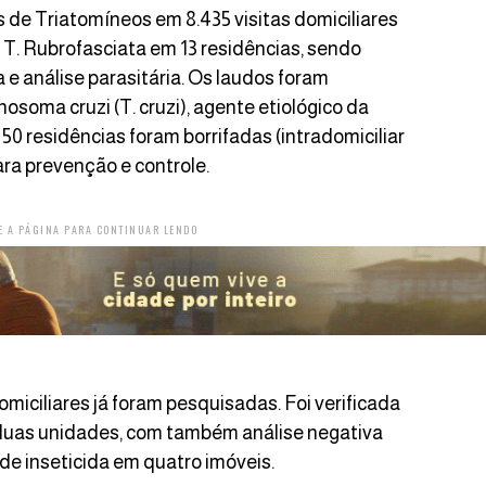
 de Triatomíneos em 8.435 visitas domiciliares
T. Rubrofasciata em 13 residências, sendo
 e análise parasitária. Os laudos foram
soma cruzi (T. cruzi), agente etiológico da
0 residências foram borrifadas (intradomiciliar
ara prevenção e controle.
E A PÁGINA PARA CONTINUAR LENDO
omiciliares já foram pesquisadas. Foi verificada
duas unidades, com também análise negativa
e inseticida em quatro imóveis.