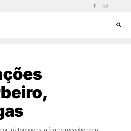
 ações
beiro,
gas
por triatomíneos, a fim de reconhecer o