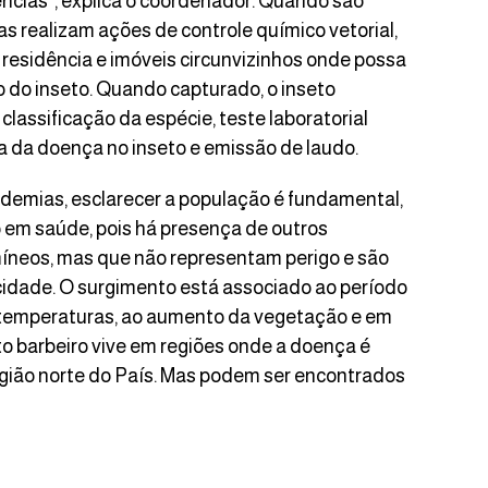
ncias”, explica o coordenador. Quando são
 realizam ações de controle químico vetorial,
 residência e imóveis circunvizinhos onde possa
o do inseto. Quando capturado, o inseto
lassificação da espécie, teste laboratorial
a da doença no inseto e emissão de laudo.
emias, esclarecer a população é fundamental,
 em saúde, pois há presença de outros
íneos, mas que não representam perigo e são
idade. O surgimento está associado ao período
 temperaturas, ao aumento da vegetação e em
to barbeiro vive em regiões onde a doença é
gião norte do País. Mas podem ser encontrados