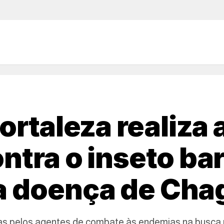
Fortaleza realiza
ntra o inseto bar
a doença de Cha
das pelos agentes de combate às endemias na busca 