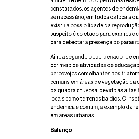
ambiente dentro ou perto das residê
constatados, os agentes de endemias
se necessário, em todos os locais da
existir a possibilidade da reproduçã
suspeito é coletado para exames de c
para detectar a presença do parasit
Ainda segundo o coordenador de end
por meio de atividades de educação
percevejos semelhantes aos triatom
comuns em áreas de vegetação da c
da quadra chuvosa, devido às altas
locais como terrenos baldios. O inse
endêmica e comum, a exemplo da re
em áreas urbanas.
Balanço