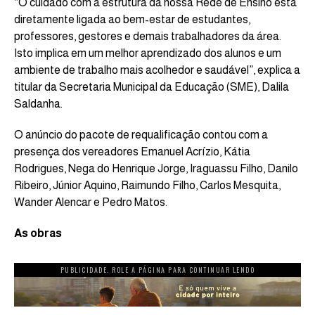
“O cuidado com a estrutura da nossa Rede de Ensino está
diretamente ligada ao bem-estar de estudantes,
professores, gestores e demais trabalhadores da área.
Isto implica em um melhor aprendizado dos alunos e um
ambiente de trabalho mais acolhedor e saudável”, explica a
titular da Secretaria Municipal da Educação (SME), Dalila
Saldanha.
O anúncio do pacote de requalificação contou com a
presença dos vereadores Emanuel Acrízio, Kátia
Rodrigues, Nega do Henrique Jorge, Iraguassu Filho, Danilo
Ribeiro, Júnior Aquino, Raimundo Filho, Carlos Mesquita,
Wander Alencar e Pedro Matos.
As obras
PUBLICIDADE. ROLE A PÁGINA PARA CONTINUAR LENDO