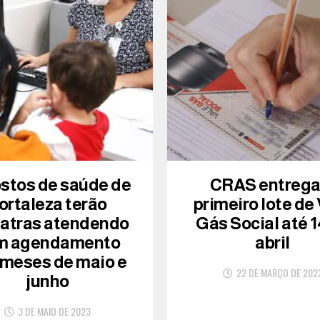
ostos de saúde de
CRAS entreg
ortaleza terão
primeiro lote de
iatras atendendo
Gás Social até 1
m agendamento
abril
 meses de maio e
22 DE MARÇO DE 202
junho
3 DE MAIO DE 2023