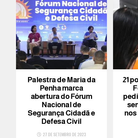
Palestra de Maria da
21 p
Penha marca
F
abertura do Fórum
ped
Nacional de
se
Segurança Cidadã e
nos
Defesa Civil
27 DE SETEMBRO DE 2023