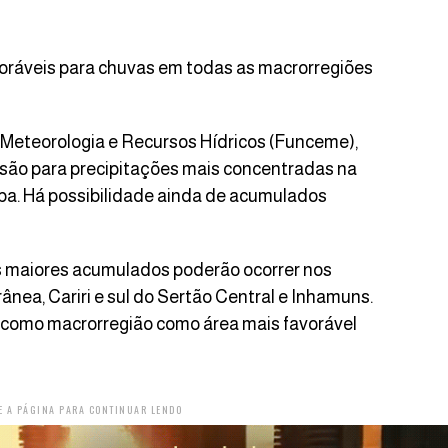
oráveis para chuvas em todas as macrorregiões
eteorologia e Recursos Hídricos (Funceme),
visão para precipitações mais concentradas na
paba. Há possibilidade ainda de acumulados
, os maiores acumulados poderão ocorrer nos
ânea, Cariri e sul do Sertão Central e Inhamuns.
 como macrorregião como área mais favorável
E A PÁGINA PARA CONTINUAR LENDO