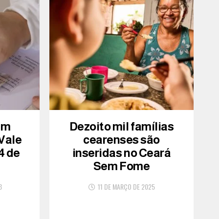
am
Dezoito mil famílias
 Vale
cearenses são
4 de
inseridas no Ceará
Sem Fome
3
11 DE MARÇO DE 2025