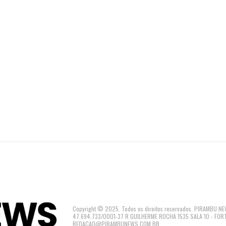
Copyright © 2025. Todos os direitos reservados. PIRAMBU
47.694.733/0001-37 R GUILHERME ROCHA 1535 SALA 10 - FOR
REDACAO@PIRAMBUNEWS.COM.BR