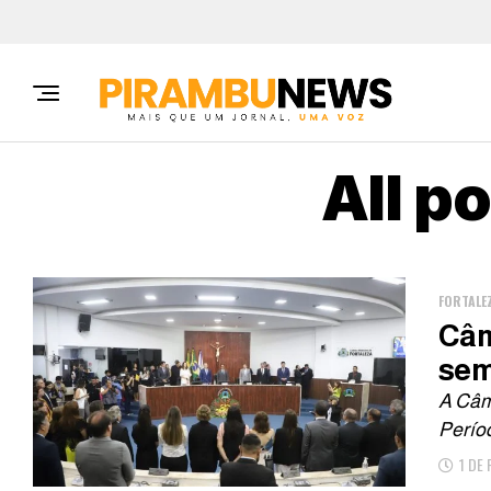
All p
FORTALE
Câm
sem
A Câma
Períod
1 DE