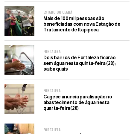
ESTADO DO CEARÁ
Mais de 100 mil pessoas são
beneficiadas com nova Estação de
Tratamento de Itapipoca
FORTALEZA
Dois bairros de Fortaleza ficarão
sem água nesta quinta-feira (28);
saiba quais
FORTALEZA
Cagece anuncia paralisação no
abastecimento de água nesta
quarta-feira(28)
FORTALEZA