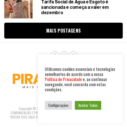
Tarifa Social de Água e Esgoto é
sancionada e começa a valer em
dezembro
MAIS POSTAGENS
Utilizamos cookies essenciais e tecnologias
semelhantes de acordo com a nossa
Política de Privacidade
e, ao continuar
navegando, você concorda com estas
condições.
Configurações
Aceitar Todos
Copyright © 2025. Todos os direitos reservados. PIRAMBU NEWS
COMUNICACAO E PRODUTOS LTDA | CNPJ: 47.694.733/0001-37 R GUILHERME
ROCHA 1535 SALA 10 - FORTALEZA-CEARÁ REDACAO@PIRAMBUNEWS.COM.BR