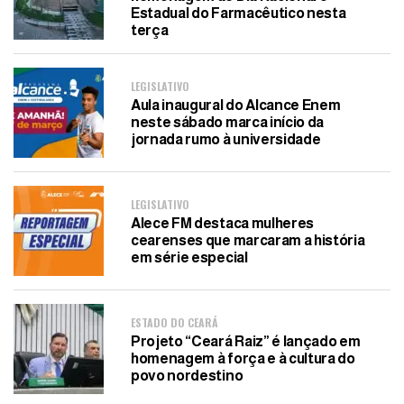
Estadual do Farmacêutico nesta
terça
LEGISLATIVO
Aula inaugural do Alcance Enem
neste sábado marca início da
jornada rumo à universidade
LEGISLATIVO
Alece FM destaca mulheres
cearenses que marcaram a história
em série especial
ESTADO DO CEARÁ
Projeto “Ceará Raiz” é lançado em
homenagem à força e à cultura do
povo nordestino