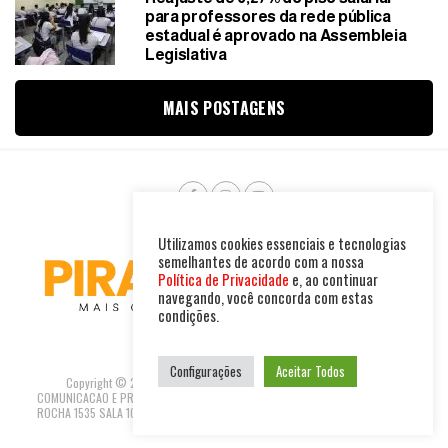
para professores da rede pública
estadual é aprovado na Assembleia
Legislativa
MAIS POSTAGENS
Utilizamos cookies essenciais e tecnologias
semelhantes de acordo com a nossa
Política de Privacidade
e, ao continuar
navegando, você concorda com estas
condições.
Configurações
Aceitar Todos
Copyright © 2025. Todos os direitos reservados. PIRAMBU NEWS
COMUNICACAO E PRODUTOS LTDA | CNPJ: 47.694.733/0001-37 R GUILHERME
ROCHA 1535 SALA 10 - FORTALEZA-CEARÁ REDACAO@PIRAMBUNEWS.COM.BR