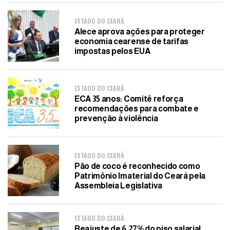
ESTADO DO CEARÁ
Alece aprova ações para proteger
economia cearense de tarifas
impostas pelos EUA
ESTADO DO CEARÁ
ECA 35 anos: Comitê reforça
recomendações para combate e
prevenção à violência
ESTADO DO CEARÁ
Pão de coco é reconhecido como
Patrimônio Imaterial do Ceará pela
Assembleia Legislativa
ESTADO DO CEARÁ
Reajuste de 6,27% do piso salarial