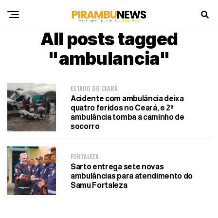
All posts tagged
"ambulancia"
ESTADO DO CEARÁ
Acidente com ambulância deixa
quatro feridos no Ceará, e 2ª
ambulância tomba a caminho de
socorro
FORTALEZA
Sarto entrega sete novas
ambulâncias para atendimento do
Samu Fortaleza