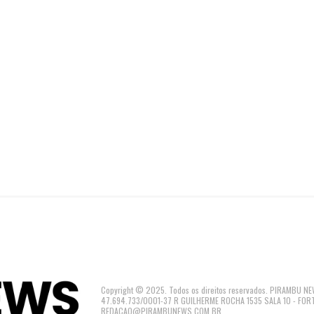
Copyright © 2025. Todos os direitos reservados. PIRAMBU
47.694.733/0001-37 R GUILHERME ROCHA 1535 SALA 10 - FOR
REDACAO@PIRAMBUNEWS.COM.BR