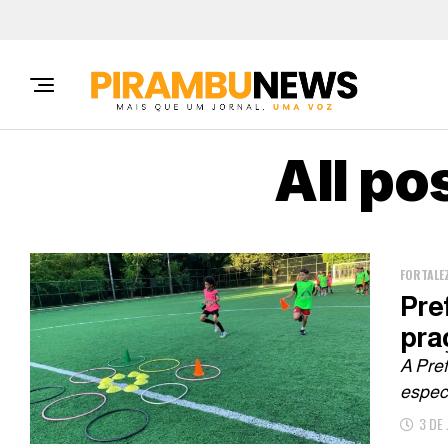
All po
FORTALE
Pre
pra
A Pref
especi
3 DE