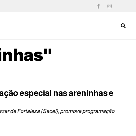
ninhas"
mação especial nas areninhas e
 Lazer de Fortaleza (Secel), promove programação