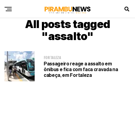
All posts tagged
"assalto"
FORTALEZA
Passageiro reage a assalto em
ônibus e fica com faca cravada na
cabeça, em Fortaleza