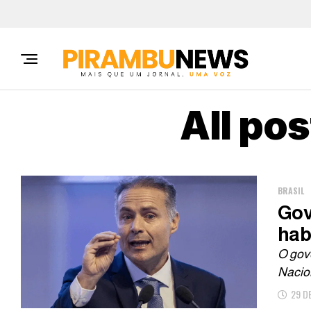
All po
BRASIL
Gov
hab
O gove
Nacion
29 D