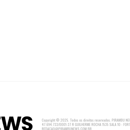
Copyright © 2025. Todos os direitos reservados. PIRAMBU
47.694.733/0001-37 R GUILHERME ROCHA 1535 SALA 10 - FOR
REDACAO@PIRAMBUNEWS.COM.BR