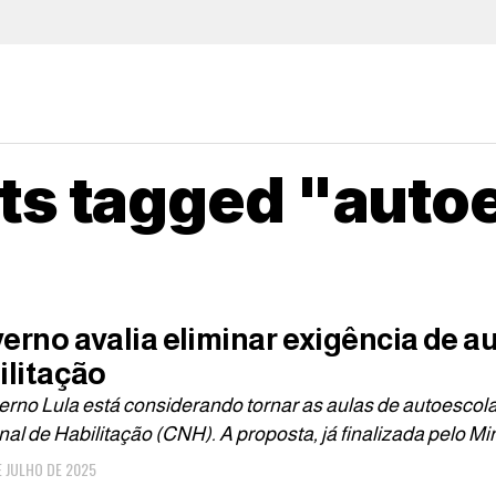
sts tagged "auto
erno avalia eliminar exigência de au
ilitação
rno Lula está considerando tornar as aulas de autoescola 
al de Habilitação (CNH). A proposta, já finalizada pelo Mini
E JULHO DE 2025