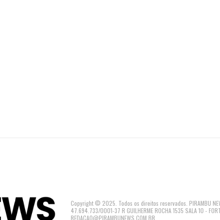
Copyright © 2025. Todos os direitos reservados. PIRAMBU
47.694.733/0001-37 R GUILHERME ROCHA 1535 SALA 10 - FOR
REDACAO@PIRAMBUNEWS.COM.BR