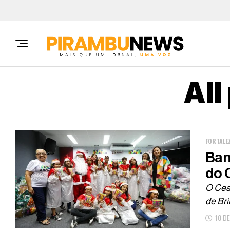
All
FORTALE
Ban
do 
O Cea
de Bri
10 D