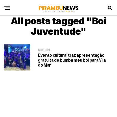
All posts tagged "Boi
Juventude"
CULTURA
Evento cultural traz apresentação
gratuita de bumba meu boi para Vila
do Mar