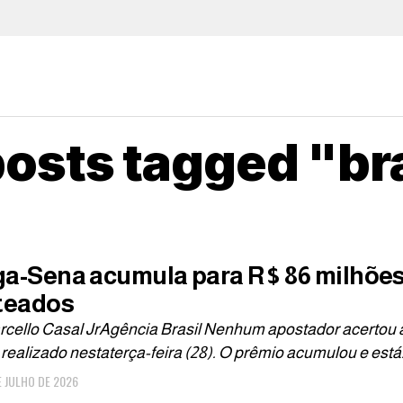
posts tagged "br
a-Sena acumula para R$ 86 milhões
teados
cello Casal JrAgência Brasil Nenhum apostador acertou 
realizado nestaterça-feira (28). O prêmio acumulou e está.
E JULHO DE 2026