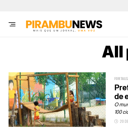
All
FORTALE
Pre
de 
O muni
100 ci
20 D