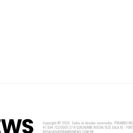
Copyright © 2025. Todos os direitos reservados. PIRAMBU
47.694.733/0001-37 R GUILHERME ROCHA 1535 SALA 10 - FOR
REDACAO@PIRAMBUNEWS.COM.BR