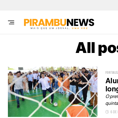
All p
FORTALE
Alu
lon
O pref
quinta
6 DE