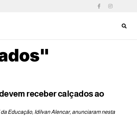
cados"
 devem receber calçados ao
al da Educação, Idilvan Alencar, anunciaram nesta