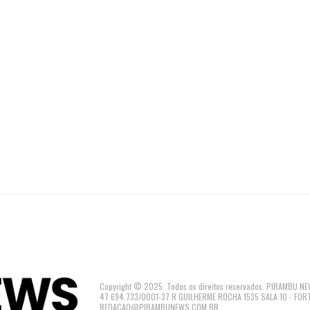
Copyright © 2025. Todos os direitos reservados. PIRAMBU
47.694.733/0001-37 R GUILHERME ROCHA 1535 SALA 10 - FOR
REDACAO@PIRAMBUNEWS.COM.BR