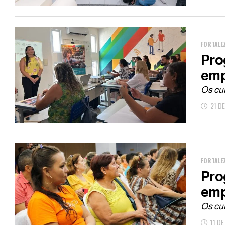
FORTALE
Pro
emp
Os cur
21 D
FORTALE
Pro
emp
Os cur
11 D