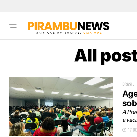
All pos
BRASIL
Age
sob
A Pre
a vaci
17 D