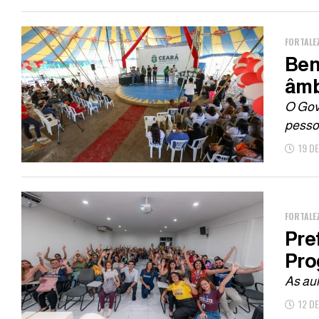
FORTALE
Ben
âmb
O Gove
pessoa
19 D
FORTALE
Pre
Pro
As aul
12 D