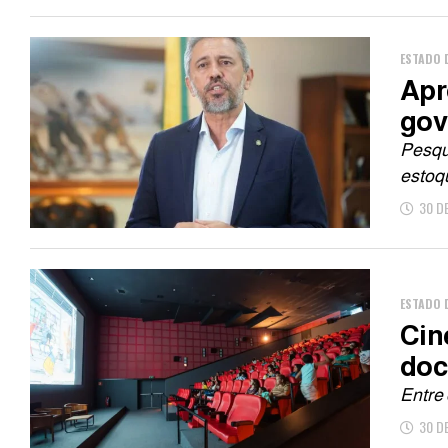
ESTADO 
Apr
gov
Pesqu
estoq
30 D
ESTADO 
Cin
doc
Entre 
30 D