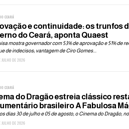
DO CEARÁ
ovação e continuidade: os trunfos 
erno do Ceará, aponta Quaest
isa mostra governador com 53% de aprovação e 51% de re
ue de indecisos; vantagem de Ciro Gomes...
E JULHO DE 2026
DO CEARÁ
ema do Dragão estreia clássico res
umentário brasileiro A Fabulosa M
os dias 30 de julho e 05 de agosto, o Cinema do Dragão, no
E JULHO DE 2026