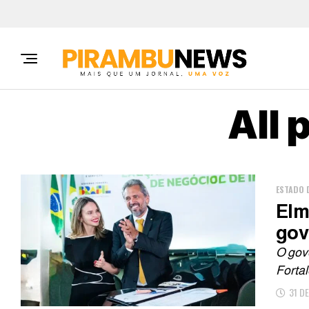
All 
ESTADO 
Elm
gov
O gove
Fortal
31 D