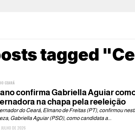
posts tagged "C
DO CEARÁ
ano confirma Gabriella Aguiar como 
ernadora na chapa pela reeleição
rnador do Ceará, Elmano de Freitas (PT), confirmou nesta 
eza, Gabriella Aguiar (PSD), como candidata a...
E JULHO DE 2026