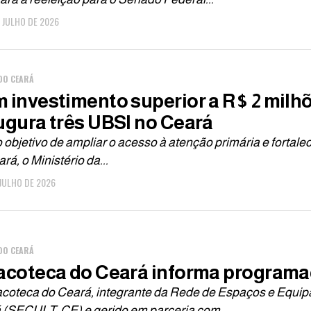
E JULHO DE 2026
DO CEARÁ
 investimento superior a R$ 2 milhõ
ugura três UBSI no Ceará
objetivo de ampliar o acesso à atenção primária e fortale
rá, o Ministério da...
 JULHO DE 2026
DO CEARÁ
acoteca do Ceará informa programaçã
acoteca do Ceará, integrante da Rede de Espaços e Equipa
 (SECULT-CE) e gerido em parceria com...