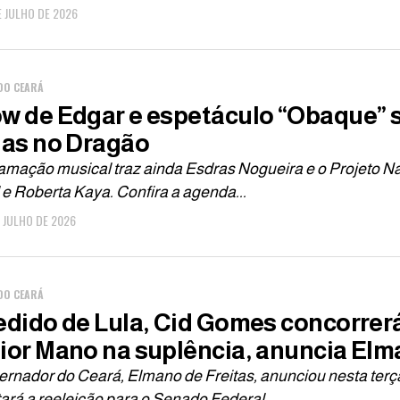
E JULHO DE 2026
DO CEARÁ
w de Edgar e espetáculo “Obaque” 
ias no Dragão
amação musical traz ainda Esdras Nogueira e o Projeto Na
e Roberta Kaya. Confira a agenda...
E JULHO DE 2026
DO CEARÁ
edido de Lula, Cid Gomes concorrer
ior Mano na suplência, anuncia El
ernador do Ceará, Elmano de Freitas, anunciou nesta terç
ará a reeleição para o Senado Federal...