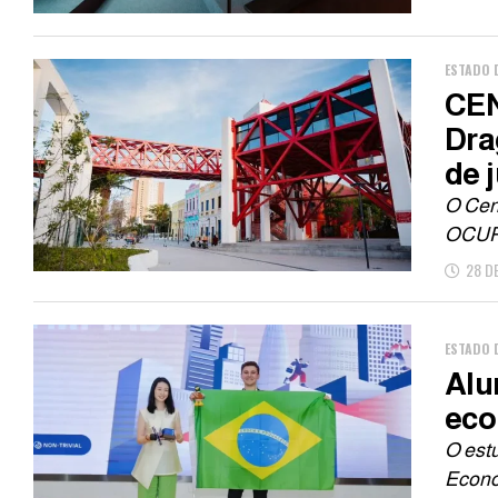
ESTADO 
CEN
Dra
de 
O Cen
OCUPA
28 D
ESTADO 
Alu
eco
O estu
Econom