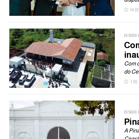
14 D
ESTADO 
Com
ina
Com o 
do Cea
7 DE
ESTADO 
Pin
A Pin
Ceará