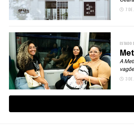
7 DE
ESTADO 
Met
A Met
vagões
3 DE