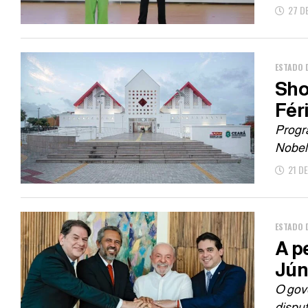
27 D
ESTADO 
Sho
Fér
Progr
Nobel 
21 D
ESTADO 
A p
Jún
O gov
disput