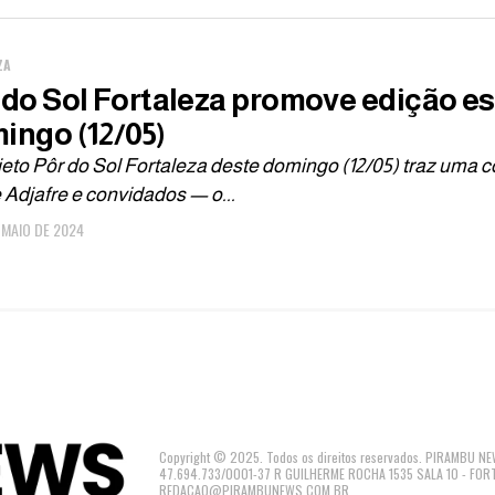
ZA
 do Sol Fortaleza promove edição es
ingo (12/05)
jeto Pôr do Sol Fortaleza deste domingo (12/05) traz um
 Adjafre e convidados — o...
E MAIO DE 2024
Copyright © 2025. Todos os direitos reservados. PIRAMBU
47.694.733/0001-37 R GUILHERME ROCHA 1535 SALA 10 - FOR
REDACAO@PIRAMBUNEWS.COM.BR