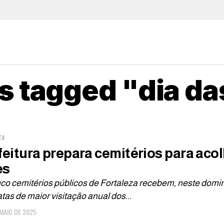
ts tagged "dia d
ZA
feitura prepara cemitérios para acol
es
co cemitérios públicos de Fortaleza recebem, neste doming
tas de maior visitação anual dos...
 MAIO DE 2025