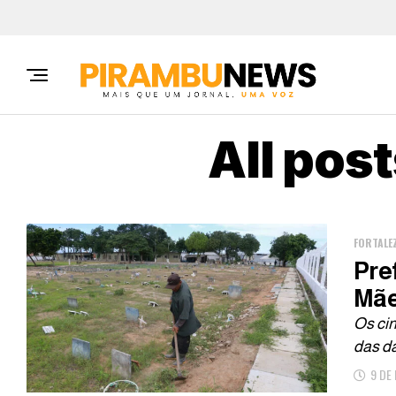
All pos
FORTALE
Pre
Mã
Os cin
das da
9 DE