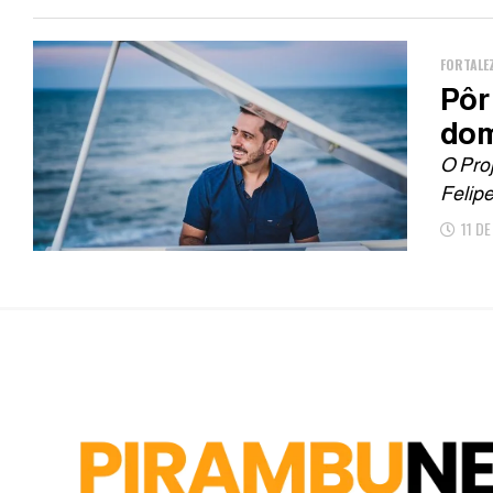
FORTALE
Pôr
dom
O Pro
Felipe
11 D