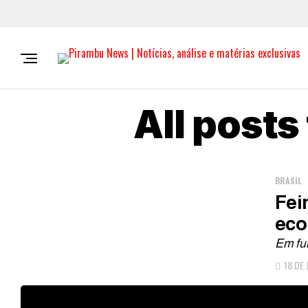
All post
BRASIL
Fei
eco
Em fu
18 DE 