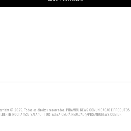
pyright © 2025. Todos os direitos reservados. PIRAMBU NEWS COMUNICACAO E PRODUTOS L
ILHERME ROCHA 1535 SALA 10 - FORTALEZA-CEARÁ REDACAO@PIRAMBUNEWS.COM.BR