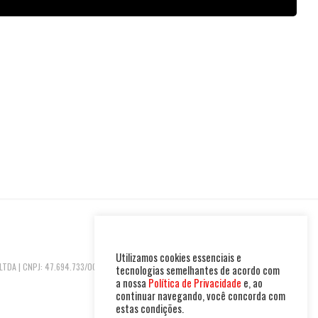
Utilizamos cookies essenciais e
TDA | CNPJ: 47.694.733/0001-37 R
tecnologias semelhantes de acordo com
a nossa
Política de Privacidade
e, ao
continuar navegando, você concorda com
estas condições.