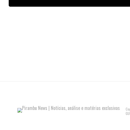
Co
GU