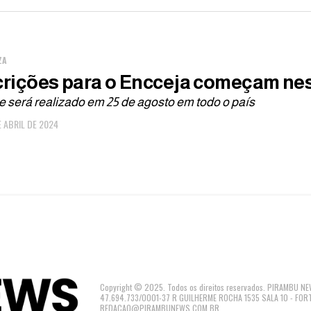
ZA
crições para o Encceja começam nes
 será realizado em 25 de agosto em todo o país
E ABRIL DE 2024
Copyright © 2025. Todos os direitos reservados. PIRAMBU
47.694.733/0001-37 R GUILHERME ROCHA 1535 SALA 10 - FOR
REDACAO@PIRAMBUNEWS.COM.BR