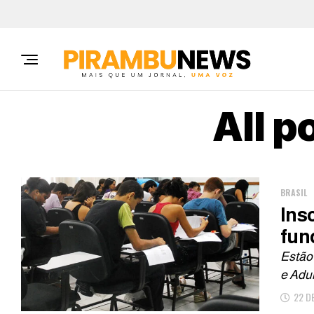
All p
BRASIL
Ins
fun
Estão
e Adul
22 D