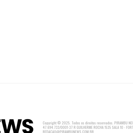
Copyright © 2025. Todos os direitos reservados. PIRAMBU
47.694.733/0001-37 R GUILHERME ROCHA 1535 SALA 10 - FOR
REDACAO@PIRAMBUNEWS.COM.BR