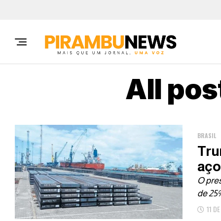
All po
BRASIL
Tru
aço
O pre
de 25%
11 D