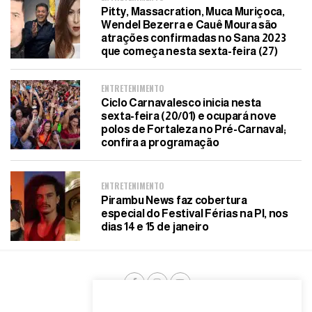
Pitty, Massacration, Muca Muriçoca,
Wendel Bezerra e Cauê Moura são
atrações confirmadas no Sana 2023
que começa nesta sexta-feira (27)
ENTRETENIMENTO
Ciclo Carnavalesco inicia nesta
sexta-feira (20/01) e ocupará nove
polos de Fortaleza no Pré-Carnaval;
confira a programação
ENTRETENIMENTO
Pirambu News faz cobertura
especial do Festival Férias na PI, nos
dias 14 e 15 de janeiro