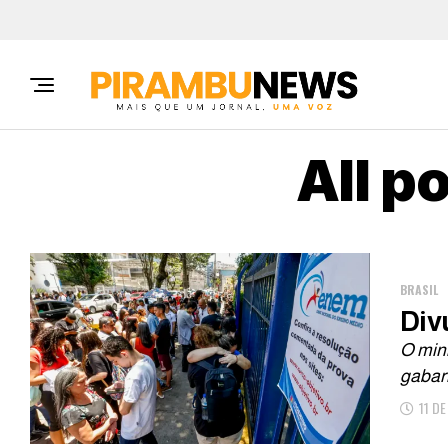
All p
BRASIL
Div
O min
gabari
11 D