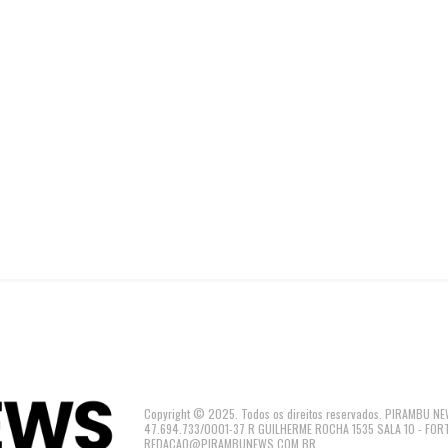
Copyright © 2025. Todos os direitos reservados. PIRAMBU
47.694.733/0001-37 R GUILHERME ROCHA 1535 SALA 10 - FOR
REDACAO@PIRAMBUNEWS.COM.BR