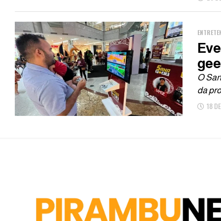
ENTRETE
Eve
gee
O San
da pr
18 D