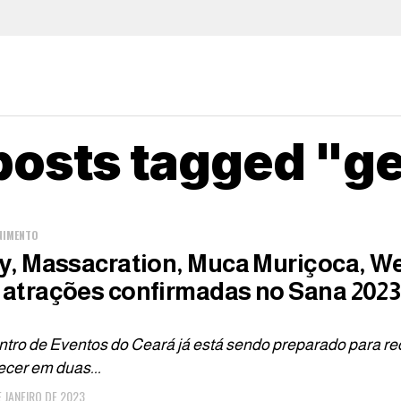
 posts tagged "g
NIMENTO
ty, Massacration, Muca Muriçoca, W
 atrações confirmadas no Sana 2023
tro de Eventos do Ceará já está sendo preparado para rec
ecer em duas...
E JANEIRO DE 2023