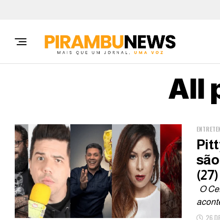
All
ENTRETE
Pit
são
(27)
O Cen
acont
26 D