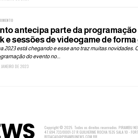
NIMENTO
nto antecipa parte da programação
k e sessões de videogame de forma 
a 2023 está chegando e esse ano traz muitas novidades. O
ogramação do evento no...
E JANEIRO DE 2023
Copyright © 2025. Todos os direitos reservados. PIRAMBU
47.694.733/0001-37 R GUILHERME ROCHA 1535 SALA 10 - FOR
REDACAO@PIRAMBUNEWS.COM.BR