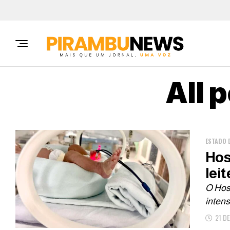
All 
ESTADO 
Hos
lei
O Hos
intens
21 D