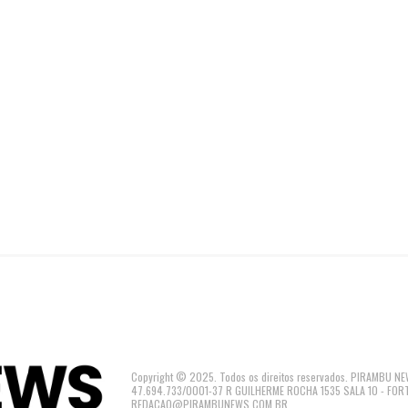
Copyright © 2025. Todos os direitos reservados. PIRAMBU
47.694.733/0001-37 R GUILHERME ROCHA 1535 SALA 10 - FOR
REDACAO@PIRAMBUNEWS.COM.BR