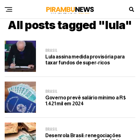
All posts tagged "lula"
BRASIL
Lula assina medida provisória para
taxar fundos de super-ricos
BRASIL
Governo prevê salário mínimo a R$
1.421 mil em 2024
BRASIL
Desenrola Brasil: renegociações