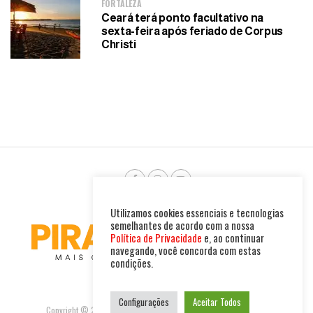
FORTALEZA
Ceará terá ponto facultativo na
sexta-feira após feriado de Corpus
Christi
Utilizamos cookies essenciais e tecnologias
semelhantes de acordo com a nossa
Política de Privacidade
e, ao continuar
navegando, você concorda com estas
condições.
Configurações
Aceitar Todos
Copyright © 2025. Todos os direitos reservados. PIRAMBU NEWS