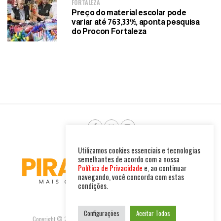
FORTALEZA
Preço do material escolar pode
variar até 763,33%, aponta pesquisa
do Procon Fortaleza
Utilizamos cookies essenciais e tecnologias
semelhantes de acordo com a nossa
Política de Privacidade
e, ao continuar
navegando, você concorda com estas
condições.
Configurações
Aceitar Todos
Copyright © 2025. Todos os direitos reservados. PIRAMBU NEWS