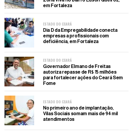
em Fortaleza
ESTADO DO CEARÁ
Dia D da Empregabilidade conecta
empresas a profissionais com
deficiência, em Fortaleza
ESTADO DO CEARÁ
Governador Elmano de Freitas
autoriza repasse de R$ 15 milhões
para fortalecer ações do Ceará Sem
Fome
ESTADO DO CEARÁ
No primeiro ano de implantação,
Vilas Sociais somam mais de 94 mil
atendimentos