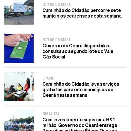
ESTADO DO CEARÁ
Caminhão do Cidadão percorre sete
municípios cearenses nesta semana
ESTADO DO CEARÁ
Governo do Ceará disponibiliza
consulta ao segundo lote do Vale
Gás Social
BRASIL
Caminhão do Cidadão leva serviços
gratuitos para oito municípios do
Ceará nesta semana
FORTALEZA
Com investimento superior a R$ 1
milhão, Governo do Ceará entrega
Zona Viva no bairro Édson Queiroz,