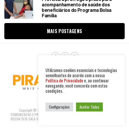
acompanhamento de saúde dos
beneficiários do Programa Bolsa
Família
MAIS POSTAGENS
Utilizamos cookies essenciais e tecnologias
semelhantes de acordo com a nossa
Política de Privacidade
e, ao continuar
navegando, você concorda com estas
condições.
Configurações
Aceitar Todos
Copyright © 2025. Todos os direitos reservados. PIRAMBU NEWS
COMUNICACAO E PRODUTOS LTDA | CNPJ: 47.694.733/0001-37 R GUILHERME
ROCHA 1535 SALA 10 - FORTALEZA-CEARÁ REDACAO@PIRAMBUNEWS.COM.BR