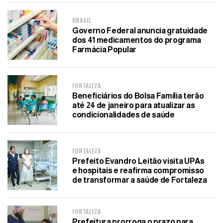
BRASIL
Governo Federal anuncia gratuidade
dos 41 medicamentos do programa
Farmácia Popular
FORTALEZA
Beneficiários do Bolsa Família terão
até 24 de janeiro para atualizar as
condicionalidades de saúde
FORTALEZA
Prefeito Evandro Leitão visita UPAs
e hospitais e reafirma compromisso
de transformar a saúde de Fortaleza
FORTALEZA
Prefeitura prorroga o prazo para