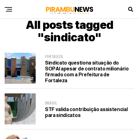
All posts tagged
"sindicato"
FORTALEZA
Sindicato questiona situação do
SOPAI apesar de contrato milionário
firmado com a Prefeitura de
Fortaleza
BRASIL
STF valida contribuição assistencial
para sindicatos