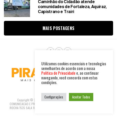
Caminhão do Cidadão atende
comunidades de Fortaleza, Aquiraz,
Capistrano e Trairi
MAIS POSTAGENS
Utilizamos cookies essenciais e tecnologias
semelhantes de acordo com a nossa
Política de Privacidade
e, ao continuar
navegando, você concorda com estas
condições.
Configurações
Aceitar Todos
Copyright © 2025. Todos os direitos reservados. PIRAMBU NEWS
COMUNICACAO E PRODUTOS LTDA | CNPJ: 47.694.733/0001-37 R GUILHERME
ROCHA 1535 SALA 10 - FORTALEZA-CEARÁ REDACAO@PIRAMBUNEWS.COM.BR