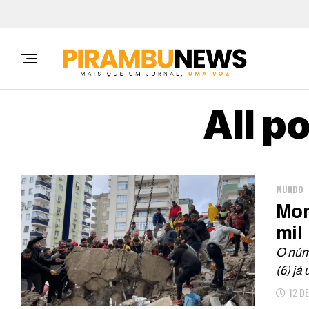
All p
MUNDO
Mor
mil
O núme
(6) já
12 D