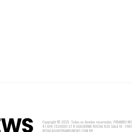
Copyright © 2025. Todos os direitos reservados. PIRAMBU
47.694.733/0001-37 R GUILHERME ROCHA 1535 SALA 10 - FOR
REDACAO@PIRAMBUNEWS.COM.BR