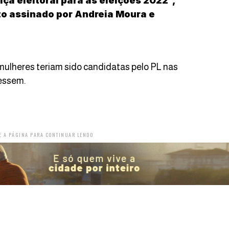
iça eleitoral para as eleições 2022”,
o assinado por Andreia Moura e
mulheres teriam sido candidatas pelo PL nas
essem.
E A PÁGINA PARA CONTINUAR LENDO