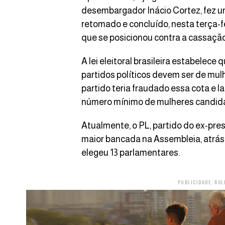
desembargador Inácio Cortez, fez um
retomado e concluído, nesta terça-fe
que se posicionou contra a cassação
A lei eleitoral brasileira estabele
partidos políticos devem ser de mul
partido teria fraudado essa cota e 
número mínimo de mulheres candid
Atualmente, o PL, partido do ex-presi
maior bancada na Assembleia, atrás
elegeu 13 parlamentares.
PUBLICIDADE. ROL