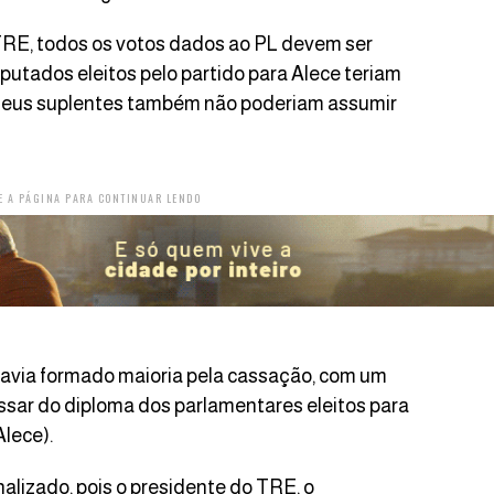
 TRE, todos os votos dados ao PL devem ser
utados eleitos pelo partido para Alece teriam
Seus suplentes também não poderiam assumir
E A PÁGINA PARA CONTINUAR LENDO
á havia formado maioria pela cassação, com um
assar do diploma dos parlamentares eleitos para
Alece).
nalizado, pois o presidente do TRE, o