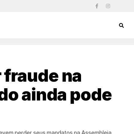
 fraude na
ido ainda pode
 devem perder seus mandatos na Assembleia