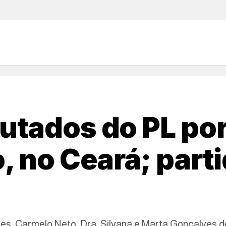
utados do PL por
, no Ceará; part
des, Carmelo Neto, Dra. Silvana e Marta Gonçalves