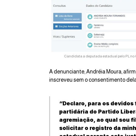
Candidata a deputada estadual pelo PL no C
A denunciante, Andréia Moura, afir
inscreveu sem o consentimento dela
“Declaro, para os devidos 
partidária do Partido Libe
agremiação, ao qual sou fi
solicitar o registro da mi