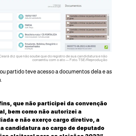
eará diz que não soube que do registro de sua candidatura e não
consentiu com o ato — Foto: TSE/Reprodução
mou partido teve acesso a documentos dela e as
.
fins, que não participei da convenção
ral, bem como não autorizei a
liada e não exerço cargo diretivo, a
nha candidatura ao cargo de deputado