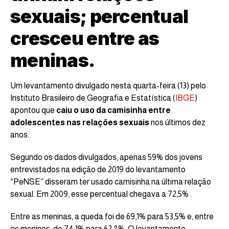
sexuais; percentual
cresceu entre as
meninas.
Um levantamento divulgado nesta quarta-feira (13) pelo
Instituto Brasileiro de Geografia e Estatística (
IBGE
)
apontou que
caiu o uso da camisinha entre
adolescentes nas relações sexuais
nos últimos dez
anos.
Segundo os dados divulgados,
apenas 59% dos jovens
entrevistados na edição de 2019
do levantamento
“PeNSE”
disseram ter usado camisinha na última relação
sexual. Em 2009, esse percentual chegava a 72,5%
.
Entre as meninas, a queda foi de 69,1% para 53,5% e, entre
os meninos, de 74,1% para 62,8%. O levantamento